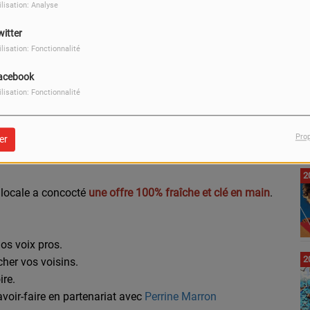
ilisation: Analyse
2
witter
ilisation: Fonctionnalité
acebook
2
ilisation: Fonctionnalité
Pro
er
sont déjà là ! Et si vous boostiez votre visibilité locale
2
 locale a concocté
une offre 100% fraîche et clé en main
.
os voix pros.
2
cher vos voisins.
ire.
voir-faire en partenariat avec
Perrine Marron