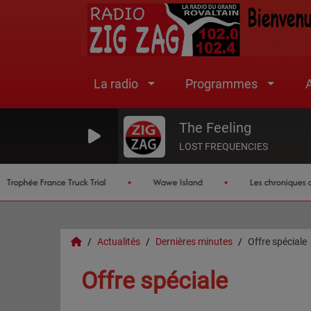
La radio
Programmes
A
The Feeling
LOST FREQUENCIES
hée France Truck Trial
Wawe Island
Les chroniques de l'ét
Actualités
Dernières minutes
Offre spéciale
Offre spéciale