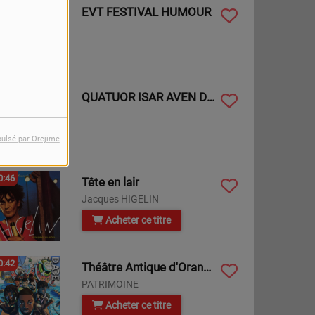
0:50
EVT FESTIVAL HUMOUR
0:48
QUATUOR ISAR AVEN D'ORGNAC
pulsé par Orejime
0:46
Tête en lair
Jacques HIGELIN
Acheter ce titre
0:42
Théâtre Antique d'Orange
PATRIMOINE
Acheter ce titre