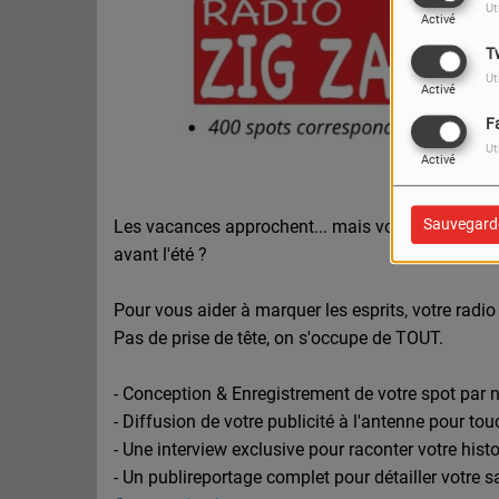
Ut
Activé
T
Ut
Activé
F
Ut
Activé
Sauvegard
Les vacances approchent... mais vos futurs clients 
avant l'été ?
Pour vous aider à marquer les esprits, votre radio
Pas de prise de tête, on s'occupe de TOUT.
-
Conception & Enregistrement de votre spot par n
-
Diffusion de votre publicité à l'antenne pour tou
-
Une interview exclusive pour raconter votre histo
-
Un publireportage complet pour détailler votre sa