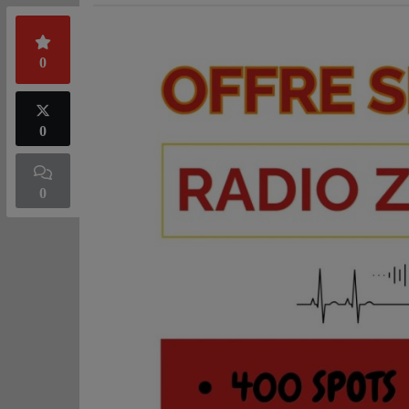
0
0
0