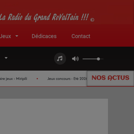
Jeux
Dédicaces
Contact
NOS ACTUS
 : Miripili
Jeux concours - Eté 2026 !
Nouveau partenaire j