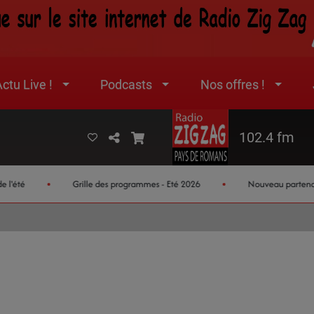
ctu Live !
Podcasts
Nos offres !
102.4 fm
é
Grille des programmes - Eté 2026
Nouveau partenaire jeux