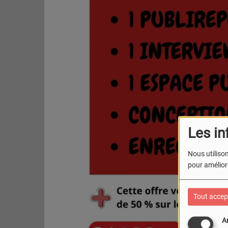
Les in
Nous utilison
pour améliore
Tout accep
A