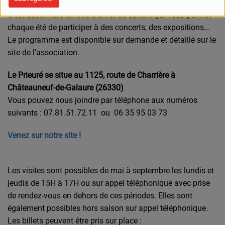
C’est désormais un lieu d'art et de culture qui vous permet
chaque été de participer à des concerts, des expositions…
Le programme est disponible sur demande et détaillé sur le
site de l'association.
Le Prieuré se situe au 1125, route de Charrière à
Châteauneuf-de-Galaure (26330)
Vous pouvez nous joindre par téléphone aux numéros
suivants : 07.81.51.72.11 ou 06 35 95 03 73
Venez sur notre site !
Les visites sont possibles de mai à septembre les lundis et
jeudis de 15H à 17H ou sur appel téléphonique avec prise
de rendez-vous en dehors de ces périodes. Elles sont
également possibles hors saison sur appel téléphonique.
Les billets peuvent être pris sur place :