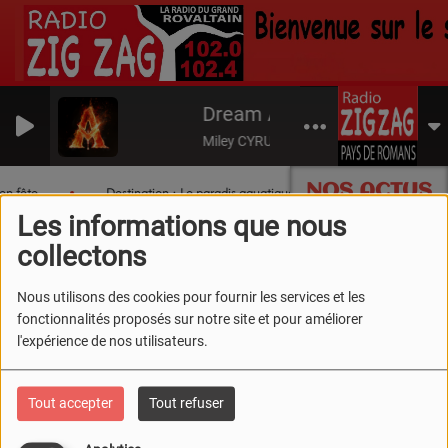
Dream As One (from Avatar 
Miley CYRUS
NOS ACTUS
en fête
Destination : Le paradis aquatique du Sud Drôme !
Les informations que nous
collectons
Nous utilisons des cookies pour fournir les services et les
fonctionnalités proposés sur notre site et pour améliorer
l'expérience de nos utilisateurs.
Tout accepter
Tout refuser