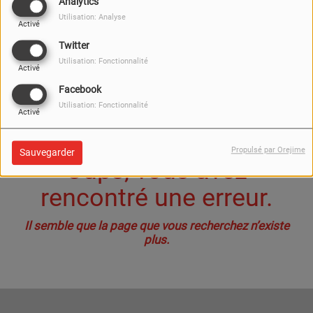
40
Analytics
Utilisation: Analyse
Activé
Twitter
Utilisation: Fonctionnalité
Activé
Facebook
Utilisation: Fonctionnalité
Activé
Propulsé par Orejime
Sauvegarder
Oups, vous avez
rencontré une erreur.
Il semble que la page que vous recherchez n’existe
plus.