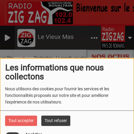
Le Vieux Mas
NOS ACTUS
 en fête
Destination : Le paradis aquatique du Sud Drôme !
Les informations que nous
collectons
Nous utilisons des cookies pour fournir les services et les
fonctionnalités proposés sur notre site et pour améliorer
l'expérience de nos utilisateurs.
Tout accepter
Tout refuser