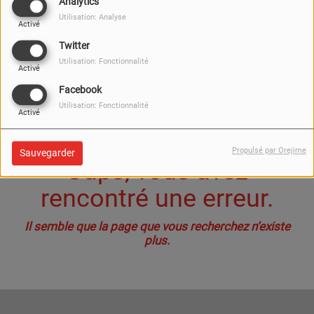
40
Analytics
Utilisation: Analyse
Activé
Twitter
Utilisation: Fonctionnalité
Activé
Facebook
Utilisation: Fonctionnalité
Activé
Propulsé par Orejime
Sauvegarder
Oups, vous avez
rencontré une erreur.
Il semble que la page que vous recherchez n’existe
plus.