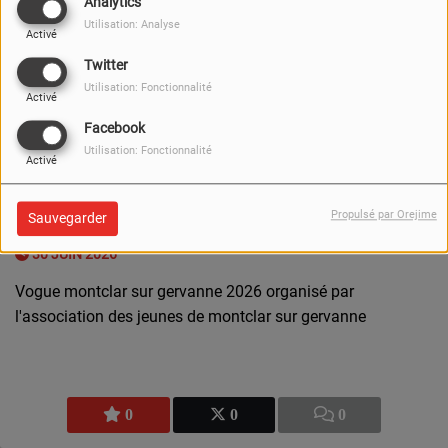
Analytics
Utilisation: Analyse
Activé
Twitter
Utilisation: Fonctionnalité
Activé
Facebook
Utilisation: Fonctionnalité
Activé
Propulsé par Orejime
Sauvegarder
30 JUIN 2026
Vogue montclar sur gervanne 2026 organisé par
l'association des jeunes de montclar sur gervanne
0
0
0