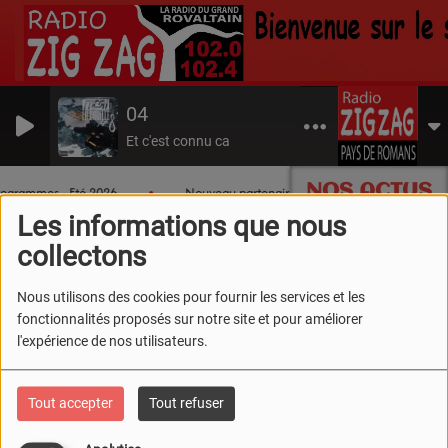
04
Et c'est connu ca
NOS ACTUS
rogrammes - Eté 2026
Nouveau partenaire jeux : Miripili
Je
Les informations que nous
collectons
Vidéos
Vogue montclar sur gervanne 2026
Nous utilisons des cookies pour fournir les services et les
Vogue montclar sur
fonctionnalités proposés sur notre site et pour améliorer
l'expérience de nos utilisateurs.
gervanne 2026
Tout accepter
Tout refuser