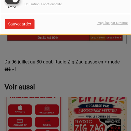
Utilisation: Fonctionnalité
Activé
Propulsé par Orejime
Sauvegarder
Du 06 juillet au 30 août, Radio Zig Zag passe en « mode
été » !
Voir aussi