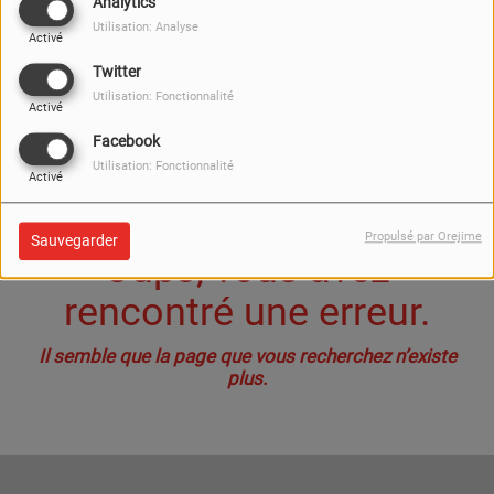
40
Analytics
Utilisation: Analyse
Activé
Twitter
Utilisation: Fonctionnalité
Activé
Facebook
Utilisation: Fonctionnalité
Activé
Propulsé par Orejime
Sauvegarder
Oups, vous avez
rencontré une erreur.
Il semble que la page que vous recherchez n’existe
plus.