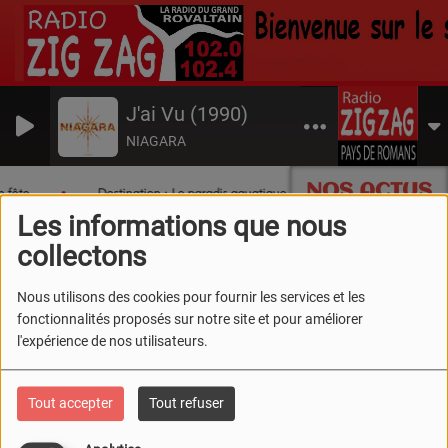
J'ai Vu (1990)
NIAGARA
NOS ACTUS
 fête
Destination : Le paradis aquatique du Sud Drôme !
T
Les informations que nous
collectons
Nous utilisons des cookies pour fournir les services et les
fonctionnalités proposés sur notre site et pour améliorer
l'expérience de nos utilisateurs.
Tout accepter
Tout refuser