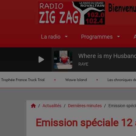
La radio
Programmes
A
Where is my Husban
RAYE
ée France Truck Trial
Wawe Island
Les chroniques de l'été
Actualités
Dernières minutes
Emission spéci
Emission spéciale 12 