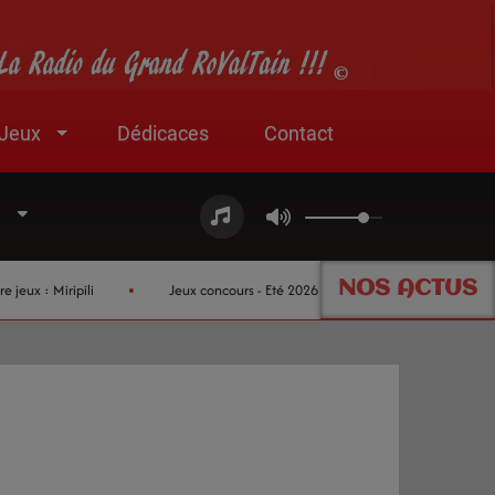
Jeux
Dédicaces
Contact
NOS ACTUS
 Miripili
Jeux concours - Eté 2026 !
Nouveau partenaire jeu