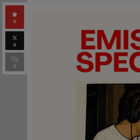
0
0
0