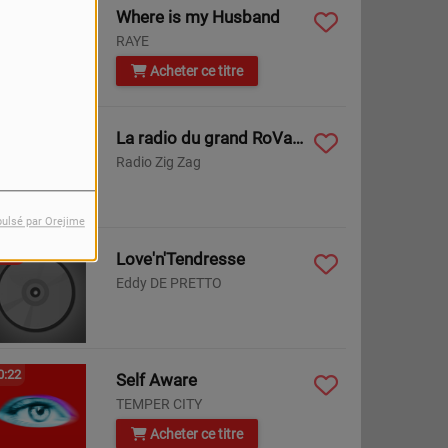
0:30
Where is my Husband
RAYE
Acheter ce titre
0:28
La radio du grand RoValTain!
Radio Zig Zag
pulsé par Orejime
0:26
Love'n'Tendresse
Eddy DE PRETTO
0:22
Self Aware
TEMPER CITY
Acheter ce titre