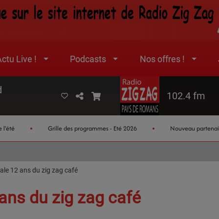
ctu Live !
Podcasts
Nos offres !
d
102.4 fm
Grille des programmes - Eté 2026
Nouveau partenaire jeux :
ale 12 ans du zig zag café
ans du zig zag café