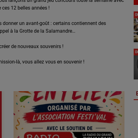
 nous lançons un grand jeu concours toute la semaine avec
 ces 12 belles années !
0
s donner un avant-goût : certains contiennent des
ppel à la Grotte de la Salamandre…
créer de nouveaux souvenirs !
0
mission-là, vous allez vous en souvenir !