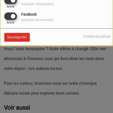
Utilisation: Fonctionnalité
Activé
Facebook
Utilisation: Fonctionnalité
Activé
Propulsé par Orejime
Sauvegarder
Vous l'avez remarquée ? Notre vitrine a changé ! Elle met
désormais à l'honneur ceux qui font vibrer les mots dans
notre région : nos auteurs locaux.
Pour les curieux, branchez-vous sur notre chronique
littéraire locale pour explorer leurs univers.
Voir aussi