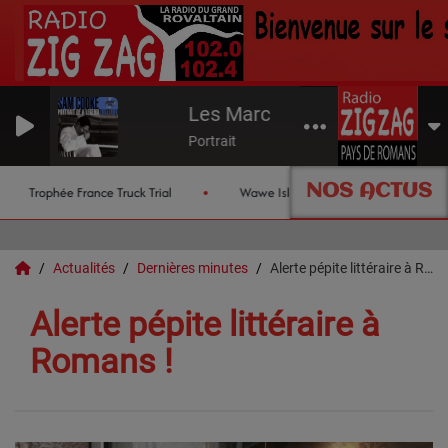
Les Marchés de Valence
Portrait
NOS ACTUS
Trophée France Truck Trial
Wawe Island
Les chroniques
Actualités
Dernières minutes
Alerte pépite littéraire à Romans !
Alerte pépite littéraire à
Romans !