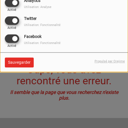
40
Analytics
Utilisation: Analyse
Activé
Twitter
Utilisation: Fonctionnalité
Activé
Facebook
Utilisation: Fonctionnalité
Activé
Propulsé par Orejime
Sauvegarder
Oups, vous avez
rencontré une erreur.
Il semble que la page que vous recherchez n’existe
plus.