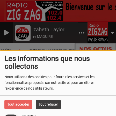
Elizabeth Taylor
Clare MAGUIRE
NOS ACTUS
 en fête
Destination : Le paradis aquatique du Sud Drôme !
Les informations que nous
collectons
Nous utilisons des cookies pour fournir les services et les
fonctionnalités proposés sur notre site et pour améliorer
l'expérience de nos utilisateurs.
Tout accepter
Tout refuser