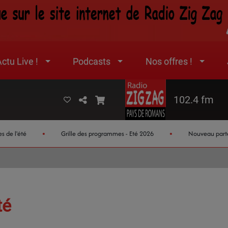
ctu Live !
Podcasts
Nos offres !
102.4 fm
l'été
Grille des programmes - Eté 2026
Nouveau partenaire 
té