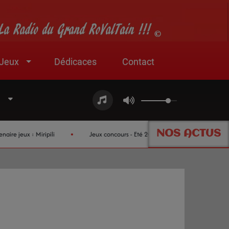
Jeux
Dédicaces
Contact
NOS ACTUS
jeux : Miripili
Jeux concours - Eté 2026 !
Nouveau partenai