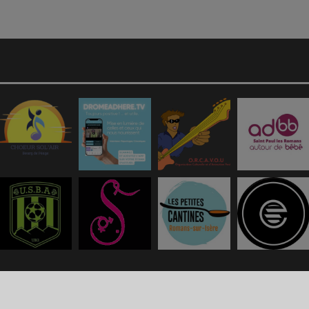
g propose de
créer une webradio
facilement.
Politique de confidentialité
|
Mention