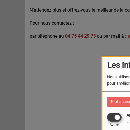
N’attendez plus et offrez-vous le meilleur de la 
Pour nous contactez :
par téléphone au
04 75 44 29 73
ou par mail à :
s
Les in
Nous utilison
pour améliore
Tout accep
A
Ut
Activé