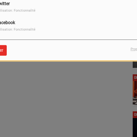
witter
0
ilisation: Fonctionnalité
acebook
ilisation: Fonctionnalité
0
Pro
er
0
0