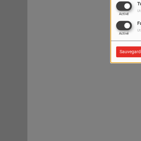
T
Ut
Activé
F
Ut
Activé
Sauvegard