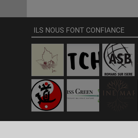
ILS NOUS FONT CONFIANCE
RadioKing © 2026 | Site radio créé avec
RadioKing
. RadioKin