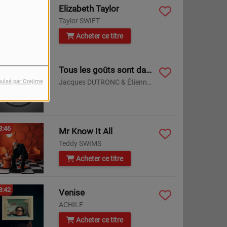
8:52
Elizabeth Taylor
Taylor SWIFT
Acheter ce titre
8:48
Tous les goûts sont dans ma nature
Jacques DUTRONC & Étienne DAHO
pulsé par Orejime
8:46
Mr Know It All
Teddy SWIMS
Acheter ce titre
8:42
Venise
ACHILE
Acheter ce titre