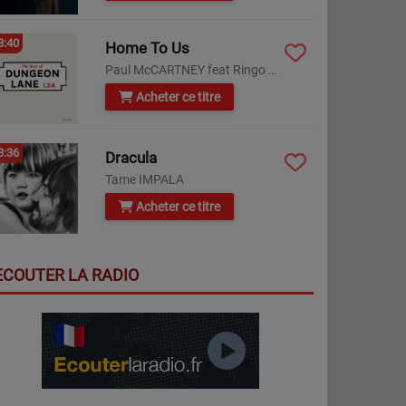
8:40
Home To Us
Paul McCARTNEY feat Ringo Starr
Acheter ce titre
8:36
Dracula
Tame IMPALA
Acheter ce titre
ECOUTER LA RADIO