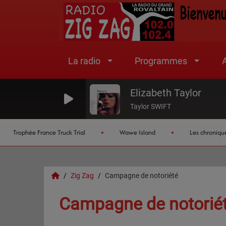
La radio
Programmes
A
Elizabeth Taylor
Taylor SWIFT
Trophée France Truck Trial
Wawe Island
Les chroniques de 
Zig Zag
Campagne de notoriété
Campagne de notorié