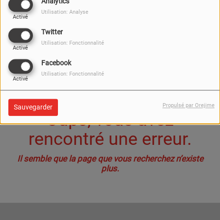
40
Analytics
Utilisation: Analyse
Activé
Twitter
Utilisation: Fonctionnalité
Activé
Facebook
Utilisation: Fonctionnalité
Activé
Propulsé par Orejime
Sauvegarder
Oups, vous avez
rencontré une erreur.
Il semble que la page que vous recherchez n’existe
plus.