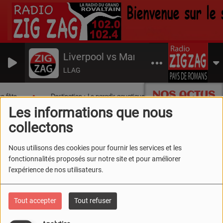
Liverpool vs Manchester
LLAG
NOS ACTUS
n fête
Destination : Le paradis aquatique du Sud Drôme !
T
Les informations que nous
collectons
Nous utilisons des cookies pour fournir les services et les
fonctionnalités proposés sur notre site et pour améliorer
l'expérience de nos utilisateurs.
Tout accepter
Tout refuser