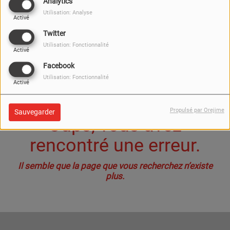
40
Analytics
Utilisation: Analyse
Activé
Twitter
Utilisation: Fonctionnalité
Activé
Facebook
Utilisation: Fonctionnalité
Activé
Propulsé par Orejime
Sauvegarder
Oups, vous avez
rencontré une erreur.
Il semble que la page que vous recherchez n’existe
plus.