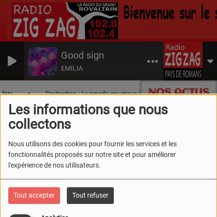
Good sign
EMILIA
NOS ACTUS
 fête
Destination : Le paradis aquatique du Sud Drôme !
Tr
Les informations que nous
collectons
Nous utilisons des cookies pour fournir les services et les
fonctionnalités proposés sur notre site et pour améliorer
l'expérience de nos utilisateurs.
Tout accepter
Tout refuser