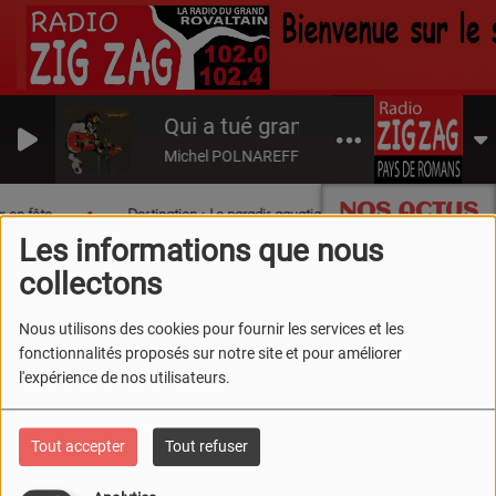
Qui a tué grand-maman ?
Michel POLNAREFF
NOS ACTUS
x en fête
Destination : Le paradis aquatique du Sud Drôme !
Les informations que nous
collectons
Nous utilisons des cookies pour fournir les services et les
fonctionnalités proposés sur notre site et pour améliorer
l'expérience de nos utilisateurs.
Tout accepter
Tout refuser