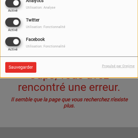
40
Analytics
Utilisation: Analyse
Activé
Twitter
Utilisation: Fonctionnalité
Activé
Facebook
Utilisation: Fonctionnalité
Activé
Propulsé par Orejime
Sauvegarder
Oups, vous avez
rencontré une erreur.
Il semble que la page que vous recherchez n’existe
plus.