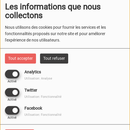
LE WOW SAFARI DE
Les informations que nous
PEAUGRES
collectons
Nous utilisons des cookies pour fournir les services et les
EMISSION SPÉCIALE 12
fonctionnalités proposés sur notre site et pour améliorer
ANS DU ZIG ZAG CAFÉ
l'expérience de nos utilisateurs.
Tout accepter
Tout refuser
UNE NOUVELLE VOIX A
Analytics
REJOINT L’AVENTURE
Utilisation: Analyse
Activé
Twitter
Utilisation: Fonctionnalité
Activé
Facebook
ALERTE PÉPITE
Utilisation: Fonctionnalité
LITTÉRAIRE À ROMANS !
Activé