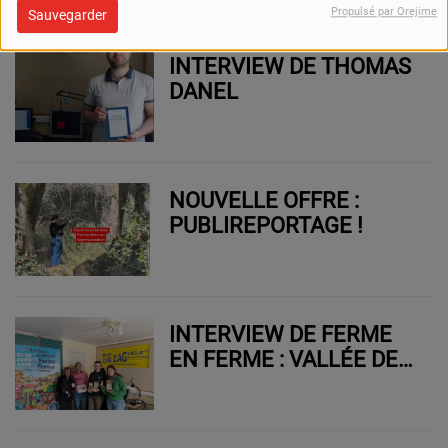
Propulsé par Orejime
Sauvegarder
INTERVIEW DE THOMAS
DANEL
NOUVELLE OFFRE :
PUBLIREPORTAGE !
INTERVIEW DE FERME
EN FERME : VALLÉE DE
LA GERVANNE