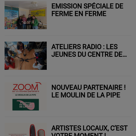
EMISSION SPÉCIALE DE
FERME EN FERME
ATELIERS RADIO : LES
JEUNES DU CENTRE DE
LOISIRS UFOLEP
D'EURRE S'EMPARENT
DES ONDES DE RADIO
ZIG ZAG POUR LA
NOUVEAU PARTENAIRE !
PLANÈTE.
LE MOULIN DE LA PIPE
ARTISTES LOCAUX, C’EST
VOTRE MOMENT !