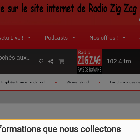
ctu Live !
Podcasts
Nos offres !
Les filets de poulet pochés aux olives (Maele)
102.4 fm
ophée France Truck Trial
Wawe Island
Les chroniques de l'
formations que nous collectons