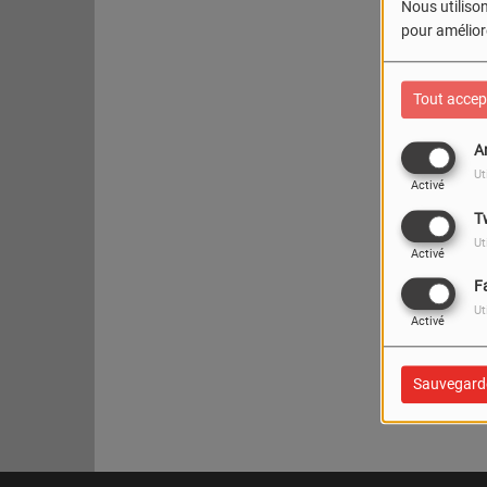
Nous utilison
pour améliore
Tout accep
A
Ut
Activé
T
Ut
Activé
F
Ut
Activé
Oups
Sauvegard