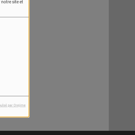
notre site et
reur.
pulsé par Orejime