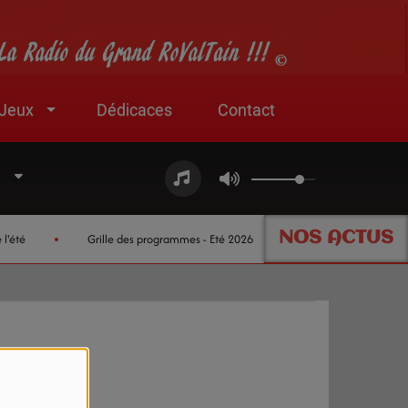
Jeux
Dédicaces
Contact
NOS ACTUS
été
Grille des programmes - Eté 2026
Nouveau partenaire je