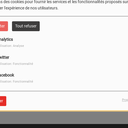
404
s des cookies pour fournir les services et les fonctionnalités proposés sur 
r l'expérience de nos utilisateurs.
ter
Tout refuser
nalytics
ilisation: Analyse
witter
ilisation: Fonctionnalité
acebook
ilisation: Fonctionnalité
, vous avez rencontré une er
Pro
er
Il semble que la page que vous recherchez n’existe plus.