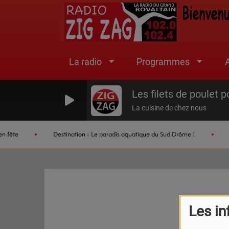
La radio
Programmes
A
La cuisine de chez nous
 fête
Destination : Le paradis aquatique du Sud Drôme !
Tr
Les in