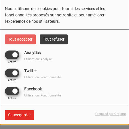
Nous utilisons des cookies pour fournir les services et les
fonctionnalités proposés sur notre site et pour améliorer
ASSOCIATIONS
l'expérience de nos utilisateurs.
CAMPAGNE DE NOTORIÉTÉ
Tout accepter
Tout refuser
Analytics
CAMPAGNE ÉVÉNEMENTIELLE
Utilisation: Analyse
Activé
Twitter
Utilisation: Fonctionnalité
CONTACT
Activé
Facebook
Utilisation: Fonctionnalité
Activé
COUVERTURE DE LA RADIO
Propulsé par Orejime
Sauvegarder
DIFFUSEZ VOS ÉVÉNEMENTS