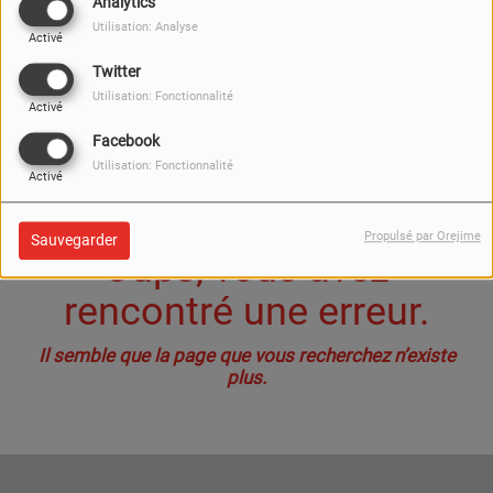
40
Analytics
Utilisation: Analyse
Activé
Twitter
Utilisation: Fonctionnalité
Activé
Facebook
Utilisation: Fonctionnalité
Activé
Propulsé par Orejime
Sauvegarder
Oups, vous avez
rencontré une erreur.
Il semble que la page que vous recherchez n’existe
plus.