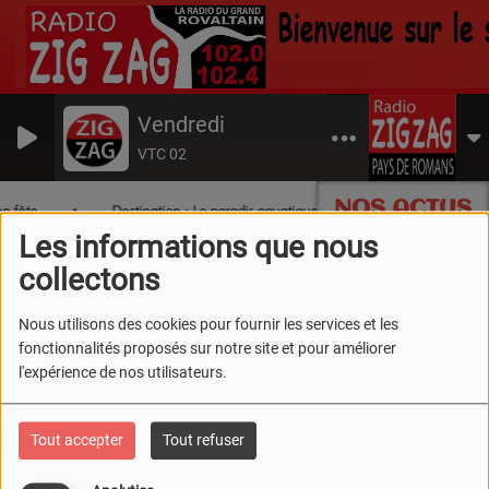
Vendredi
VTC 02
NOS ACTUS
n fête
Destination : Le paradis aquatique du Sud Drôme !
Les informations que nous
collectons
Nous utilisons des cookies pour fournir les services et les
fonctionnalités proposés sur notre site et pour améliorer
l'expérience de nos utilisateurs.
Tout accepter
Tout refuser