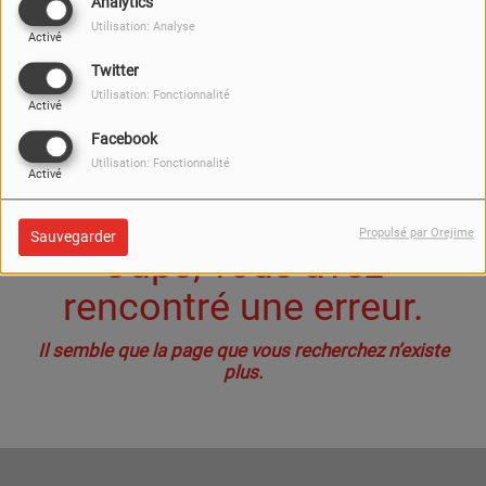
40
Analytics
Utilisation: Analyse
Activé
Twitter
Utilisation: Fonctionnalité
Activé
Facebook
Utilisation: Fonctionnalité
Activé
Propulsé par Orejime
Sauvegarder
Oups, vous avez
rencontré une erreur.
Il semble que la page que vous recherchez n’existe
plus.