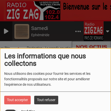
Samedi
Ephéméride
NOS ACTUS
en fête
Destination : Le paradis aquatique du Sud Drôme !
Les informations que nous
collectons
Nous utilisons des cookies pour fournir les services et les
fonctionnalités proposés sur notre site et pour améliorer
l'expérience de nos utilisateurs.
Tout accepter
Tout refuser