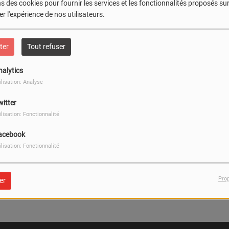
404
s des cookies pour fournir les services et les fonctionnalités proposés sur 
r l'expérience de nos utilisateurs.
ter
Tout refuser
nalytics
ilisation: Analyse
witter
ilisation: Fonctionnalité
acebook
ilisation: Fonctionnalité
, vous avez rencontré une er
Pro
er
Il semble que la page que vous recherchez n’existe plus.