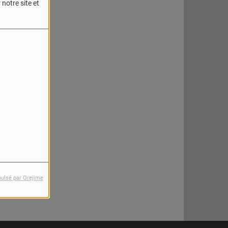
notre site et
reur.
pulsé par Orejime