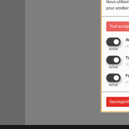
Nous utilison
pour améliore
Tout accep
A
Ut
Activé
T
Ut
Activé
F
Ut
Activé
Oups
Sauvegard