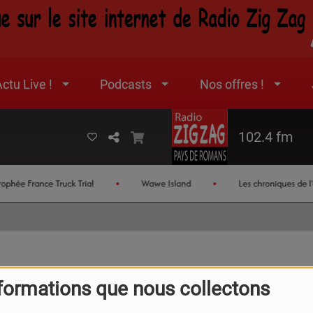
ctu Live !
Podcasts
Nos offres !
102.4 fm
hée France Truck Trial
Wawe Island
Les chroniques de l'ét
formations que nous collectons