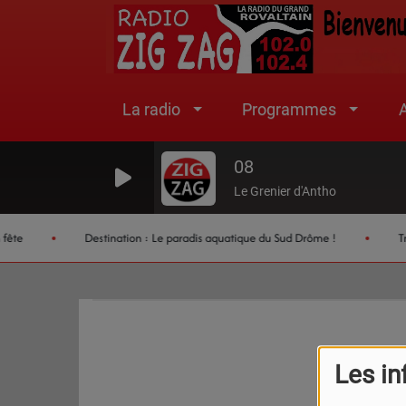
La radio
Programmes
A
08
Le Grenier d'Antho
ête
Destination : Le paradis aquatique du Sud Drôme !
Trop
Les in