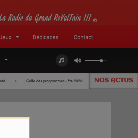
Jeux
Dédicaces
Contact
NOS ACTUS
é
Grille des programmes - Eté 2026
Nouveau partenaire jeux